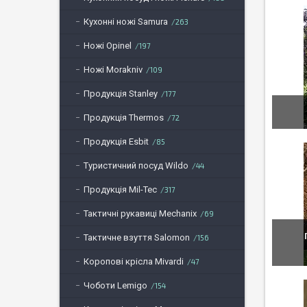
Кухонні ножі Samura
263
Ножі Opinel
197
Ножі Morakniv
109
Продукція Stanley
177
Продукція Thermos
72
Продукція Esbit
85
Туристичний посуд Wildo
44
Продукція Mil-Tec
317
Тактичні рукавиці Mechanix
69
Тактичне взуття Salomon
156
Коропові крісла Mivardi
47
Чоботи Lemigo
154