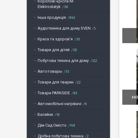
Коропові крісла M-
Elektrostatyk
38
Інша продукція
642
Аудіотехніка для дому SVEN
5
Краса та здоров'я
30
Товари для дітей
38
Побутова техніка для дому
122
Автотовары
55
Товари для тварин
22
Товари PARKSIDE
83
НО
Автомобільні нагрівачі
6
Басейни
16
Дім Сад Омісто
149
Дрібна побутова техніка
2