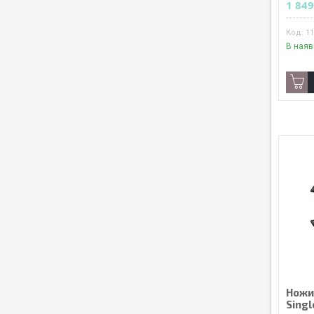
1 849
1
В наяв
Ножиц
Singl