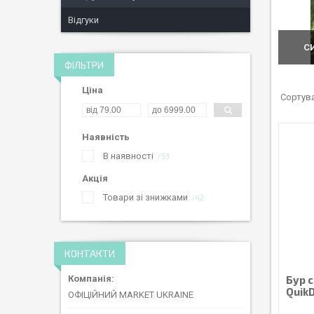
Відгуки
С
ФІЛЬТРИ
Ціна
Наявність
В наявності
53
Акція
Товари зі знижками
42
КОНТАКТИ
Бур 
QuikD
ОФІЦІЙНИЙ MARKET UKRAINE