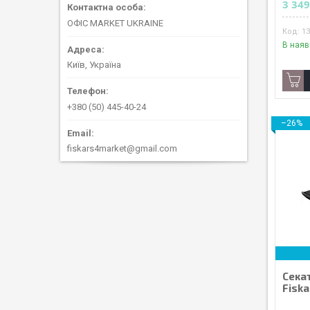
3 349
ОФІС MARKET UKRAINE
1
В наяв
Київ, Україна
+380 (50) 445-40-24
–26%
fiskars4market@gmail.com
Сека
Fiska