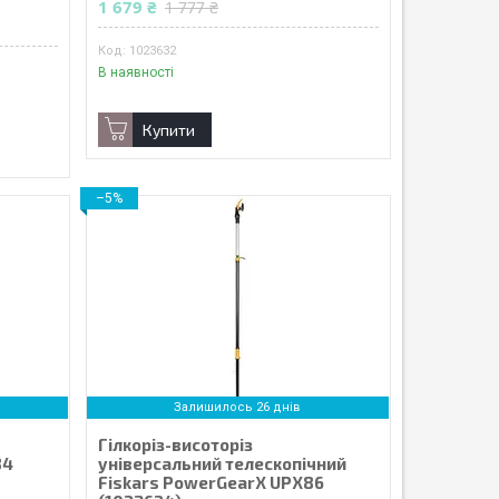
1 679 ₴
1 777 ₴
1023632
В наявності
Купити
–5%
Залишилось 26 днів
Гілкоріз-висоторіз
84
універсальний телескопічний
Fiskars PowerGearX UPX86