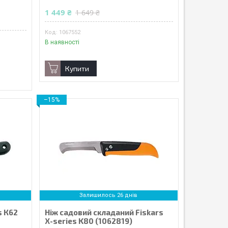
1 449 ₴
1 649 ₴
1067552
В наявності
Купити
–15%
Залишилось 26 днів
s К62
Ніж садовий складаний Fiskars
X-series K80 (1062819)