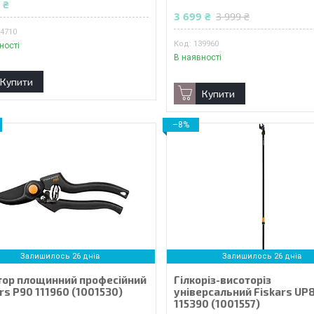
 ₴
3 699 ₴
3 999 ₴
34710
139960
ності
В наявності
Купити
Купити
–8%
Залишилось 26 днів
Залишилось 26 днів
тор площинний професійний
Гілкоріз-висоторіз
rs P90 111960 (1001530)
універсальний Fiskars UP
115390 (1001557)