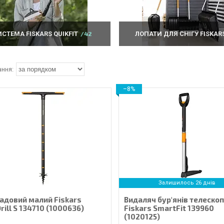
ИСТЕМА FISKARS QUIKFIT
42
ЛОПАТИ ДЛЯ СНІГУ FISKAR
–8%
Залишилось 26 днів
садовий малий Fiskars
Видаляч бур'янів телеско
rill S 134710 (1000636)
Fiskars SmartFit 139960
(1020125)