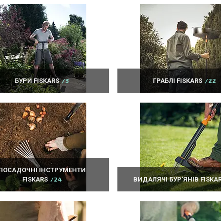
БУРИ FISKARS
3
ГРАБЛІ FISKARS
22
ПОСАДОЧНІ ІНСТРУМЕНТИ
FISKARS
24
ВИДАЛЯЧІ БУР'ЯНІВ FISKA