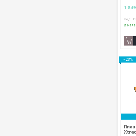
1 849
1
В наяв
–23%
Пила
Xtra