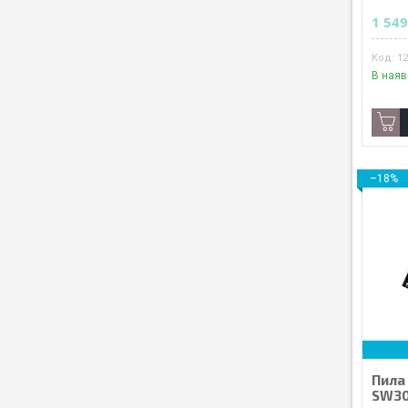
1 549
1
В наяв
–18%
Пила
SW30 