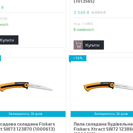
(1013565)
 ₴
3 549 ₴
4 099 ₴
14730
114800
ності
В наявності
Купити
Купити
–16%
Залишилось 26 днів
Залишилось 26 днів
 садова складана Fiskars
Пила складана будівельна
ct SW73 123870 (1000613)
Fiskars Xtract SW72 12386