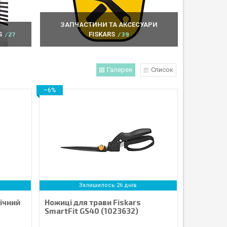
ЗАПЧАСТИНИ ТА АКСЕСУАРИ
S
27
FISKARS
39
Галерея
Список
–6%
Залишилось 26 днів
пічний
Ножиці для трави Fiskars
SmartFit GS40 (1023632)