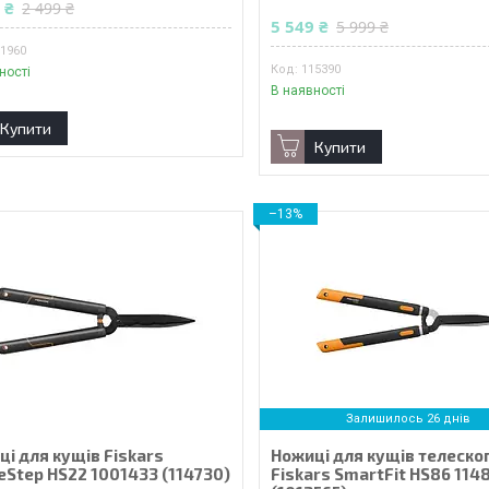
 ₴
2 499 ₴
5 549 ₴
5 999 ₴
11960
115390
ності
В наявності
Купити
Купити
–13%
Залишилось 26 днів
і для кущів Fiskars
Ножиці для кущів телескоп
eStep HS22 1001433 (114730)
Fiskars SmartFit HS86 114