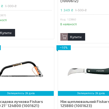
(1000612)
 ₴
1 999 ₴
1 349 ₴
1 599 ₴
23870
123860
ності
В наявності
Купити
Купити
–10%
Залишилось 26 днів
Залишилось 26 днів
 садова лучкова Fiskars
Ніж щеплювальний Fiskar
21'' 124800 (1001621)
125880 (1001623)