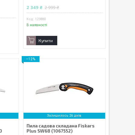
2 349 ₴
2 999 ₴
123880
В наявності
Купити
–12%
Залишилось 26 днів
Пила садова складана Fiskars
0
Plus SW68 (1067552)