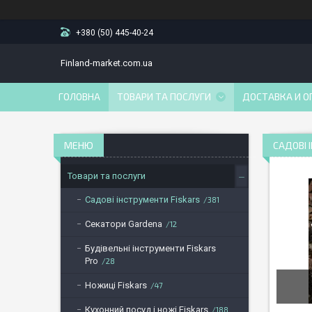
+380 (50) 445-40-24
Finland-market.com.ua
ГОЛОВНА
ТОВАРИ ТА ПОСЛУГИ
ДОСТАВКА И О
САДОВІ 
Товари та послуги
Садові інструменти Fiskars
381
Секатори Gardena
12
Будівельні інструменти Fiskars
Pro
28
Ножиці Fiskars
47
Кухонний посуд і ножі Fiskars
188