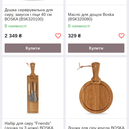
Дошка сервірувальна для
сиру, закусок і піци 40 см
Масло для дощок Boska
BOSKA (BSK320100)
(BSK320080)
В наявності
В наявності
2 349
329
₴
₴
Купити
Купити
Набір для сиру "Friends"
(дошка та 3 ножа) BOSKA
Дошка для сіру кругла BOSKA