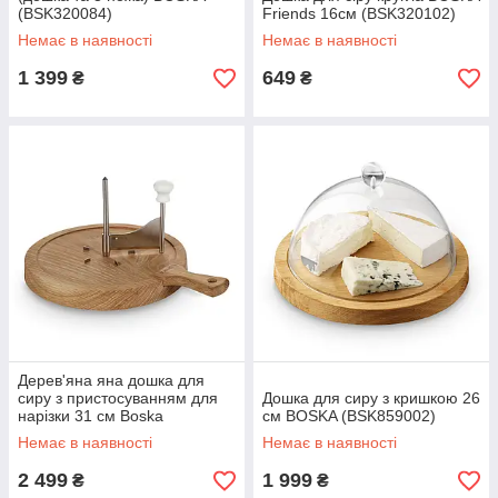
(BSK320084)
Friends 16см (BSK320102)
Немає в наявності
Немає в наявності
1 399
649
₴
₴
Дерев'яна яна дошка для
сиру з пристосуванням для
Дошка для сиру з кришкою 26
нарізки 31 см Boska
см BOSKA (BSK859002)
(BSK320108)
Немає в наявності
Немає в наявності
2 499
1 999
₴
₴