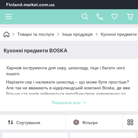
Finland-market.com.ua
Товари та послуги
Інша продукція
Кухонні предмет
Кухонні предмети BOSKA
Харчові інструменти для сиру, шоколаду, піци і багато чого
іншого.
Нарізати сир і наламати шоколад – що може бути простіше?
Але так не вважають в нідерландській компанії Boska, де вже
більше ста років займаються виробництвом дивовижних по
своїй красі і оригінальності пристосувань для приготування
Показати все
цих двох продуктів. Ще в 1896 році засновник бренду Віллем
Бос, будучи на той момент простим ковалем, почав
займатися виготовленням пристосувань для сиру в Голландії.
Сортування
0
Фільтри
І сьогодні кожен, хто має честь працювати в компанії,
безмірно любить сир і шоколад і готовий поділитися своїм
натхненням з кожним із вас.