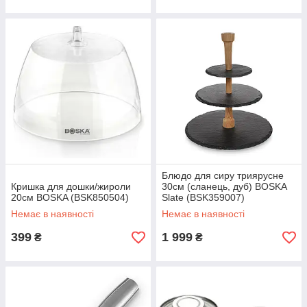
Блюдо для сиру триярусне
Кришка для дошки/жироли
30см (сланець, дуб) BOSKA
20см BOSKA (BSK850504)
Slate (BSK359007)
Немає в наявності
Немає в наявності
399
1 999
₴
₴