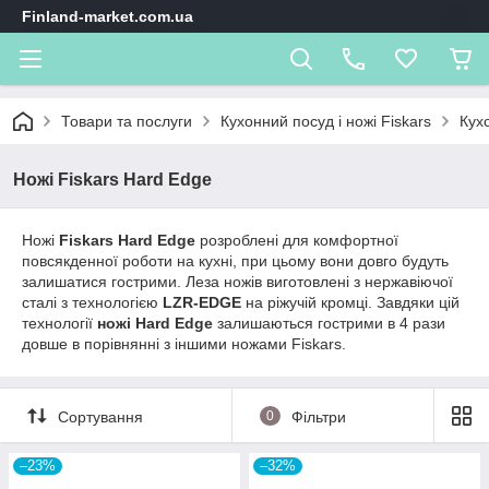
Finland-market.com.ua
Товари та послуги
Кухонний посуд і ножі Fiskars
Кухо
Ножі Fiskars Hard Edge
Ножі
Fiskars Hard Edge
розроблені для комфортної
повсякденної роботи на кухні, при цьому вони довго будуть
залишатися гострими. Леза ножів виготовлені з нержавіючої
сталі з технологією
LZR-EDGE
на ріжучій кромці. Завдяки цій
технології
ножі Hard Edge
залишаються гострими в 4 рази
довше в порівнянні з іншими ножами Fiskars.
Сортування
0
Фільтри
–23%
–32%