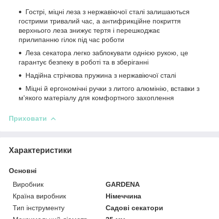
Гострі, міцні леза з нержавіючої сталі залишаються
гострими тривалий час, а антифрикційне покриття
верхнього леза знижує тертя і перешкоджає
прилипанню гілок під час роботи
Леза секатора легко заблокувати однією рукою, це
гарантує безпеку в роботі та в зберіганні
Надійна стрічкова пружина з
нержавіючої
сталі
Міцні й ергономічні ручки з литого алюмінію, вставки з
м'якого матеріалу для комфортного захоплення
Приховати
Характеристики
Основні
Виробник
GARDENA
Країна виробник
Німеччина
Тип інструменту
Садові секатори