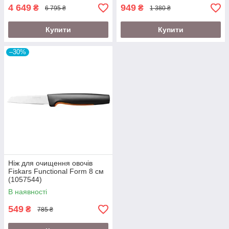
4 649
949
₴
₴
6 795 ₴
1 380 ₴
Купити
Купити
–30%
Ніж для очищення овочів
Fiskars Functional Form 8 см
(1057544)
В наявності
549
₴
785 ₴