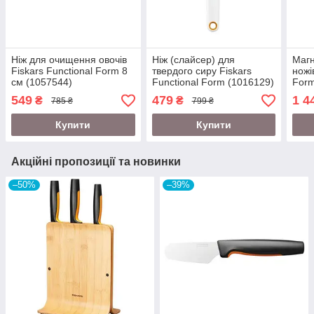
Ніж для очищення овочів
Ніж (слайсер) для
Магн
Fiskars Functional Form 8
твердого сиру Fiskars
ножі
см (1057544)
Functional Form (1016129)
Form
549
479
1 4
₴
₴
785 ₴
799 ₴
Купити
Купити
Акційні пропозиції та новинки
–50%
–39%