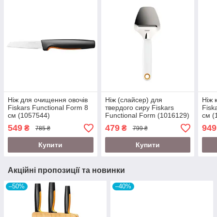
Ніж для очищення овочів
Ніж (слайсер) для
Ніж 
Fiskars Functional Form 8
твердого сиру Fiskars
Fisk
см (1057544)
Functional Form (1016129)
см (
549
479
949
₴
₴
785 ₴
799 ₴
Купити
Купити
Акційні пропозиції та новинки
–50%
–40%