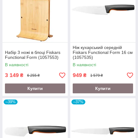
Ніж кухарський середній
Набір 3 ножі в блоці Fiskars
Fiskars Functional Form 16 см
Functional Form (1057553)
(1057535)
В наявності
В наявності
3 149
949
₴
₴
6 255 ₴
1 579 ₴
Купити
Купити
–39%
–37%