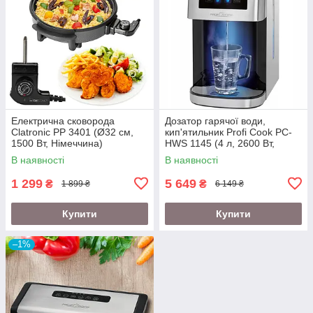
Електрична сковорода
Дозатор гарячої води,
Clatronic PP 3401 (Ø32 см,
кип'ятильник Profi Cook PC-
1500 Вт, Німеччина)
HWS 1145 (4 л, 2600 Вт,
Німеччина)
В наявності
В наявності
1 299
5 649
₴
₴
1 899 ₴
6 149 ₴
Купити
Купити
–1%