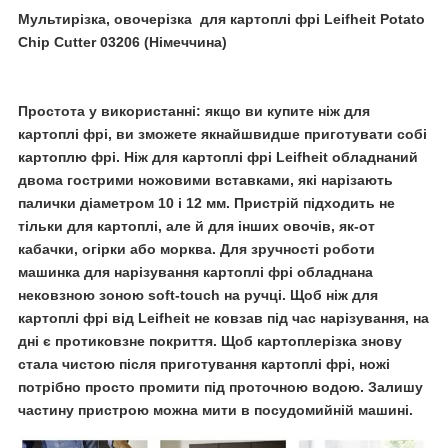
Мультирізка, овочерізка для картоплі фрі Leifheit Potato
Chip Cutter 03206 (Німеччина)
Простота у використанні: якщо ви купите ніж для
картоплі фрі, ви зможете якнайшвидше приготувати собі
картоплю фрі. Ніж для картоплі фрі Leifheit обладнаний
двома гострими ножовими вставками, які нарізають
палички діаметром 10 і 12 мм. Пристрій підходить не
тільки для картоплі, але й для інших овочів, як-от
кабачки, огірки або морква. Для зручності роботи
машинка для нарізування картоплі фрі обладнана
нековзною зоною soft-touch на ручці. Щоб ніж для
картоплі фрі від Leifheit не ковзав під час нарізування, на
дні є протиковзне покриття. Щоб картоплерізка знову
стала чистою після приготування картоплі фрі, ножі
потрібно просто промити під проточною водою. Залишу
частину пристрою можна мити в посудомийній машині.