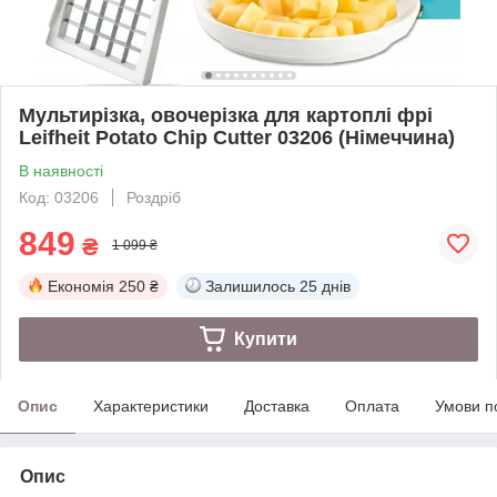
Мультирізка, овочерізка для картоплі фрі
Leifheit Potato Chip Cutter 03206 (Німеччина)
В наявності
Код: 03206
Роздріб
849
₴
1 099 ₴
Економія
250 ₴
Залишилось
25 днів
Купити
Опис
Характеристики
Доставка
Оплата
Умови п
Опис