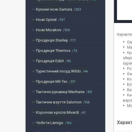
Кухонні ножі Samura
263
Ножі Opinel
197
Ножі Morakniv
109
Характе
Продукція Stanley
177
Се
Ма
Продукція Thermos
72
Кр
збер
Продукція Esbit
85
хара
Ро
Туристичний посуд Wildo
44
Єм
Ко
Продукція Mil-Tec
317
Бі
Ва
Тактичні рукавиці Mechanix
69
Ка
варі
Тактичне взуття Salomon
156
Мо
Коропові крісла Mivardi
47
Харак
Чоботи Lemigo
154