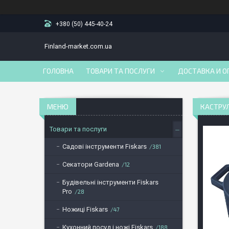
+380 (50) 445-40-24
Finland-market.com.ua
ГОЛОВНА
ТОВАРИ ТА ПОСЛУГИ
ДОСТАВКА И О
КАСТРУЛ
Товари та послуги
Садові інструменти Fiskars
381
Секатори Gardena
12
Будівельні інструменти Fiskars
Pro
28
Ножиці Fiskars
47
Кухонний посуд і ножі Fiskars
188