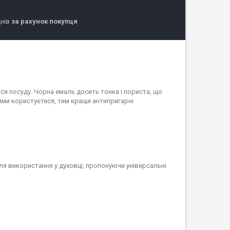
днів
за рахунок покупця
ся посуду. Чорна емаль досить тонка і пориста, що
ими користуєтеся, тим краще антипригарні
для використання у духовці, пропонуючи універсальні