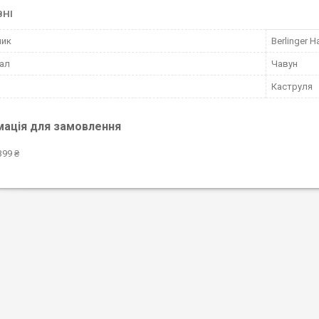
ВНІ
ник
Berlinger H
ал
Чавун
Каструля
мація для замовлення
399 ₴