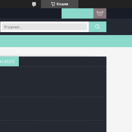
Кошик
H-6521)