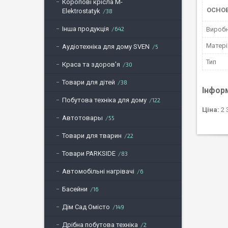
Коропові крісла M-
ОСНО
Elektrostatyk
38
Інша продукція
642
Вироб
Матері
Аудіотехніка для дому SVEN
5
Тип
Краса та здоров'я
30
Товари для дітей
38
Інфор
Побутова техніка для дому
122
Ціна:
2 
Автотовары
55
Товари для тварин
22
Товари PARKSIDE
83
Автомобільні нагрівачі
6
Басейни
16
Дім Сад Омісто
149
Дрібна побутова техніка
2