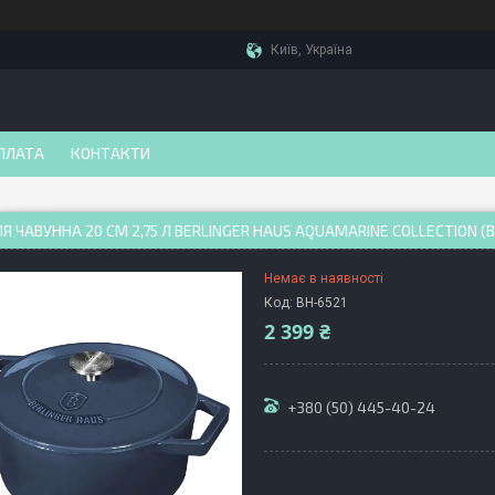
Київ, Україна
ПЛАТА
КОНТАКТИ
Я ЧАВУННА 20 СМ 2,75 Л BERLINGER HAUS АQUAMARINE COLLECTION (B
Немає в наявності
Код:
BH-6521
2 399 ₴
+380 (50) 445-40-24