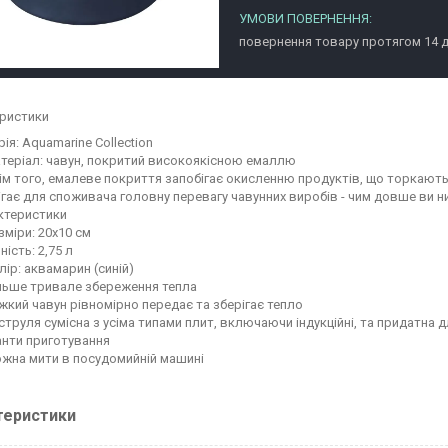
повернення товару протягом 14 
ристики
рія: Aquamarine Collection
теріал: чавун, покритий високоякісною емаллю
ім того, емалеве покриття запобігає окисленню продуктів, що торкають
ігає для споживача головну перевагу чавунних виробів - чим довше ви н
ктеристики
зміри: 20х10 см
ність: 2,75 л
лір: аквамарин (синій)
льше тривале збереження тепла
жкий чавун рівномірно передає та зберігає тепло
струля сумісна з усіма типами плит, включаючи індукційні, та придатна 
анти приготування
жна мити в посудомийній машині
теристики