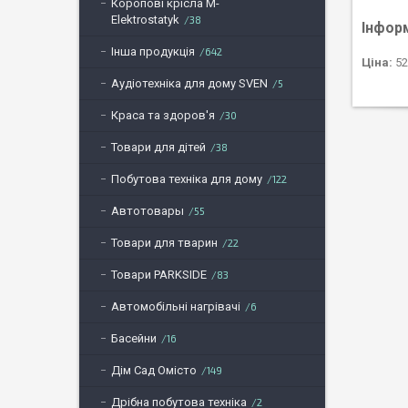
Коропові крісла M-
Elektrostatyk
38
Інфор
Інша продукція
642
Ціна:
52
Аудіотехніка для дому SVEN
5
Краса та здоров'я
30
Товари для дітей
38
Побутова техніка для дому
122
Автотовары
55
Товари для тварин
22
Товари PARKSIDE
83
Автомобільні нагрівачі
6
Басейни
16
Дім Сад Омісто
149
Дрібна побутова техніка
2