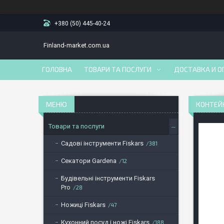
+380 (50) 445-40-24
Finland-market.com.ua
ГОЛОВНА
ТОВАРИ ТА ПОСЛУГИ
ДОСТАВКА И О
КОНТЕЙН
Товари та послуги
Садові інструменти Fiskars
381
Секатори Gardena
12
Будівельні інструменти Fiskars
Pro
28
Ножиці Fiskars
47
Кухонний посуд і ножі Fiskars
188