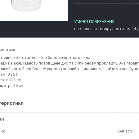
повернення товару протягом 14 
ристики
нтейнер виготовлений із боросилікатного скла
ишка з акації мають потовщене дно та силіконову прокладку, яка гаран
ляний контейнер Country спроєктований таким чином, щоб їх можна було
'єм: 0,35 л
сота: 8,1 см
аметр: 9,5 см
теристики
ВНІ
ник
Gerlach