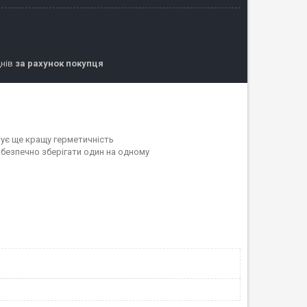
днів
за рахунок покупця
тує ще кращу герметичність
 безпечно зберігати один на одному