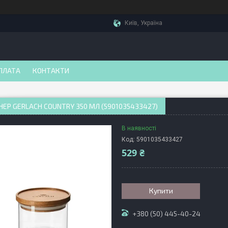
Київ, Україна
ПЛАТА
КОНТАКТИ
ЕР GERLACH COUNTRY 350 МЛ (5901035433427)
В наявності
Код:
5901035433427
529 ₴
Купити
+380 (50) 445-40-24