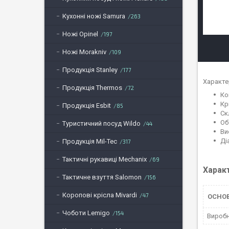
Кухонні ножі Samura
263
Ножі Opinel
197
Ножі Morakniv
109
Продукція Stanley
177
Характе
Продукція Thermos
72
Ко
Кр
Продукція Esbit
85
Ск
Об
Туристичний посуд Wildo
44
Ви
Ді
Продукція Mil-Tec
317
Тактичні рукавиці Mechanix
69
Харак
Тактичне взуття Salomon
156
Коропові крісла Mivardi
47
ОСНО
Чоботи Lemigo
154
Вироб