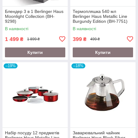
Блендер 3 в 1 Berlinger Haus
Термопляшка 540 мл
Moonlight Collection (BH-
Berlinger Haus Metallic Line
9298)
Burgundy Edition (BH-7751)
В наявності
В наявності
1 499
399
₴
₴
1 899 ₴
499 ₴
Купити
Купити
–19%
–18%
Набір посуду 12 предметів
Заварювальний чайник
Berlinger Haus Metallic Line
Berlinger Haus Black Silver