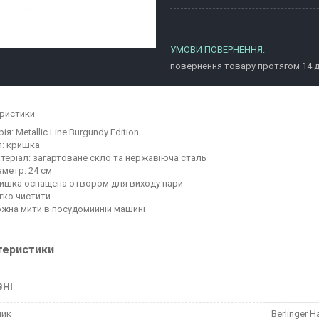
повернення товару протягом 14 
ристики
рія: Metallic Line Burgundy Edition
п: кришка
теріал: загартоване скло та нержавіюча сталь
аметр: 24 см
ишка оснащена отвором для виходу пари
гко чистити
жна мити в посудомийній машині
теристики
ВНІ
ник
Berlinger H