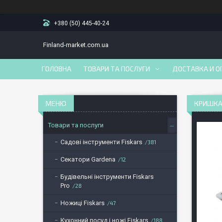
+380 (50) 445-40-24
Finland-market.com.ua
ГОЛОВНА
ТОВАРИ ТА ПОСЛУГИ
ДОСТАВКА И О
КРИШКА 
Товари та послуги
Садові інструменти Fiskars
381
Секатори Gardena
12
Будівельні інструменти Fiskars
Pro
28
Ножиці Fiskars
47
Кухонний посуд і ножі Fiskars
188