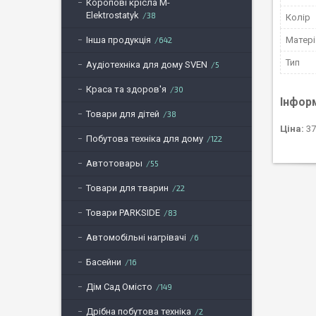
Коропові крісла M-
Elektrostatyk
38
Колір
Матері
Інша продукція
642
Тип
Аудіотехніка для дому SVEN
5
Краса та здоров'я
30
Інфор
Товари для дітей
38
Ціна:
37
Побутова техніка для дому
122
Автотовары
55
Товари для тварин
22
Товари PARKSIDE
83
Автомобільні нагрівачі
6
Басейни
16
Дім Сад Омісто
149
Дрібна побутова техніка
2