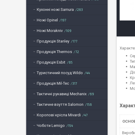
Кухонні ножі Samura
263
Ножі Opinel
197
Ножі Morakniv
109
Продукція Stanley
177
Характе
Продукція Thermos
72
Се
Ти
Продукція Esbit
85
Ма
Ді
Туристичний посуд Wildo
44
Кр
Ле
Продукція Mil-Tec
317
Мо
Тактичні рукавиці Mechanix
69
Тактичне взуття Salomon
156
Харак
Коропові крісла Mivardi
47
ОСНО
Чоботи Lemigo
154
Вироб