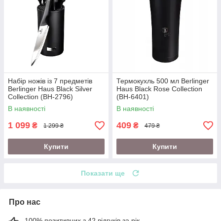
Набір ножів із 7 предметів
Термокухль 500 мл Berlinger
Berlinger Haus Black Silver
Haus Black Rose Collection
Collection (BH-2796)
(BH-6401)
В наявності
В наявності
1 099
409
₴
₴
1 299 ₴
479 ₴
Купити
Купити
Показати ще
Про нас
100% позитивних з 42 відгуків за рік