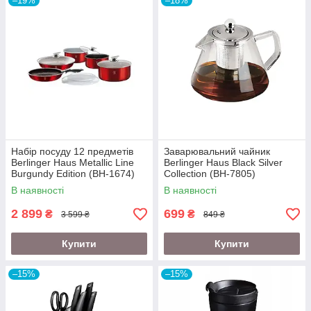
–19%
–18%
Набір посуду 12 предметів
Заварювальний чайник
Berlinger Haus Metallic Line
Berlinger Haus Black Silver
Burgundy Edition (BH-1674)
Collection (BH-7805)
В наявності
В наявності
2 899
699
₴
₴
3 599 ₴
849 ₴
Купити
Купити
–15%
–15%