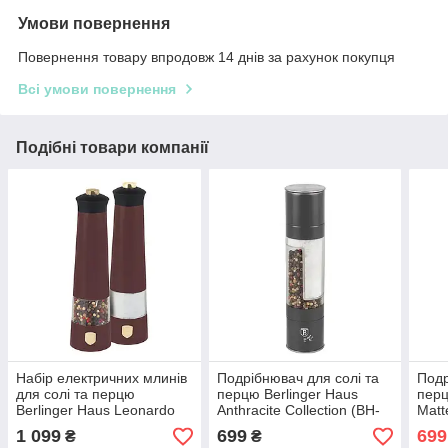
Умови повернення
Повернення товару впродовж 14 днів за рахунок покупця
Всі умови повернення
Подібні товари компанії
Набір електричних млинів
Подрібнювач для солі та
Подр
для солі та перцю
перцю Berlinger Haus
перц
Berlinger Haus Leonardo
Anthracite Collection (BH-
Matt
Collection (BH-9555)
8582)
9647
1 099
699
699
₴
₴