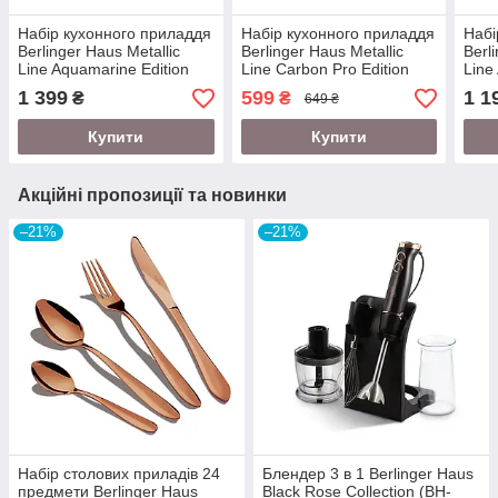
Набір кухонного приладдя
Набір кухонного приладдя
Набі
Berlinger Haus Metallic
Berlinger Haus Metallic
Berl
Line Aquamarine Edition
Line Carbon Pro Edition
Line
(BH-6326)
(BH-6322)
пред
1 399
599
1 1
₴
₴
649 ₴
Купити
Купити
Акційні пропозиції та новинки
–21%
–21%
Набір столових приладів 24
Блендер 3 в 1 Berlinger Haus
предмети Berlinger Haus
Black Rose Collection (BH-