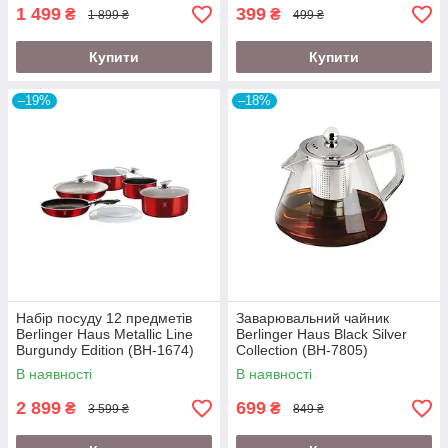
1 499
399
₴
₴
1 899 ₴
499 ₴
Купити
Купити
–19%
–18%
Набір посуду 12 предметів
Заварювальний чайник
Berlinger Haus Metallic Line
Berlinger Haus Black Silver
Burgundy Edition (BH-1674)
Collection (BH-7805)
В наявності
В наявності
2 899
699
₴
₴
3 599 ₴
849 ₴