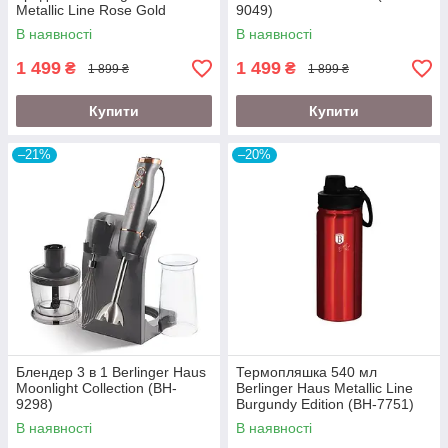
Metallic Line Rose Gold
9049)
Edition (BH-2623)
В наявності
В наявності
1 499
1 499
₴
₴
1 899 ₴
1 899 ₴
Купити
Купити
–21%
–20%
Блендер 3 в 1 Berlinger Haus
Термопляшка 540 мл
Moonlight Collection (BH-
Berlinger Haus Metallic Line
9298)
Burgundy Edition (BH-7751)
В наявності
В наявності