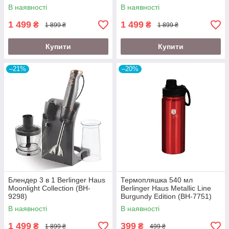
Edition (BH-2623)
В наявності
В наявності
1 499
1 499
₴
₴
1 899 ₴
1 899 ₴
Купити
Купити
–21%
–20%
Блендер 3 в 1 Berlinger Haus
Термопляшка 540 мл
Moonlight Collection (BH-
Berlinger Haus Metallic Line
9298)
Burgundy Edition (BH-7751)
В наявності
В наявності
1 499
399
₴
₴
1 899 ₴
499 ₴