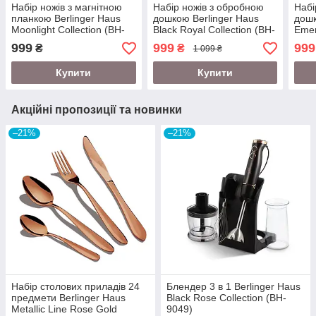
Набір ножів з магнітною
Набір ножів з обробною
Набі
планкою Berlinger Haus
дошкою Berlinger Haus
дошк
Moonlight Collection (BH-
Black Royal Collection (BH-
Emer
2703)
2549)
2551
999
999
999
₴
₴
1 099 ₴
Купити
Купити
Акційні пропозиції та новинки
–21%
–21%
Набір столових приладів 24
Блендер 3 в 1 Berlinger Haus
предмети Berlinger Haus
Black Rose Collection (BH-
Metallic Line Rose Gold
9049)