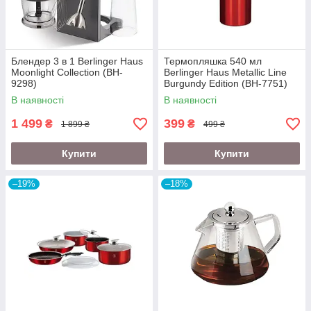
Блендер 3 в 1 Berlinger Haus
Термопляшка 540 мл
Moonlight Collection (BH-
Berlinger Haus Metallic Line
9298)
Burgundy Edition (BH-7751)
В наявності
В наявності
1 499
399
₴
₴
1 899 ₴
499 ₴
Купити
Купити
–19%
–18%