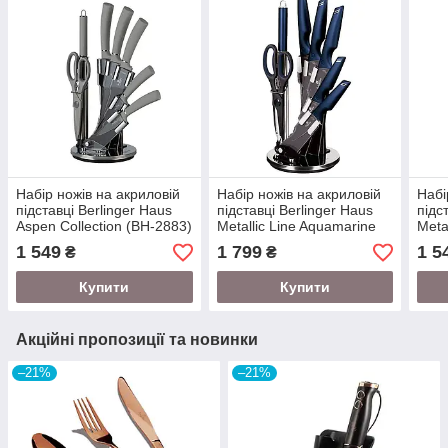
Набір ножів на акриловій
Набір ножів на акриловій
Набі
підставці Berlinger Haus
підставці Berlinger Haus
підс
Aspen Collection (BH-2883)
Metallic Line Aquamarine
Meta
Edition (BH-2687)
Edit
1 549
1 799
1 5
₴
₴
Купити
Купити
Акційні пропозиції та новинки
–21%
–21%