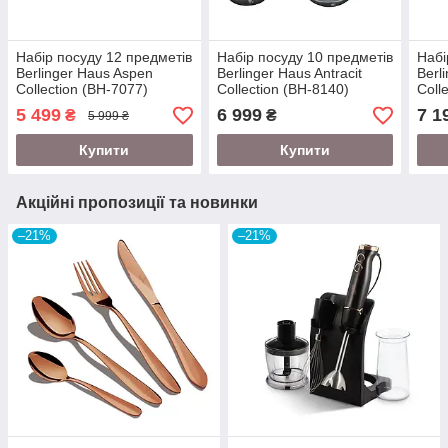
Набір посуду 12 предметів
Набір посуду 10 предметів
Набі
Berlinger Haus Aspen
Berlinger Haus Antracit
Berl
Collection (BH-7077)
Collection (BH-8140)
Coll
5 499
6 999
7 1
₴
₴
5 999 ₴
Купити
Купити
Акційні пропозиції та новинки
–21%
–21%