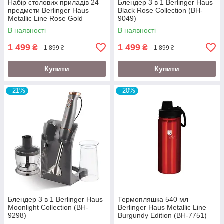
Набір столових приладів 24
Блендер 3 в 1 Berlinger Haus
предмети Berlinger Haus
Black Rose Collection (BH-
Metallic Line Rose Gold
9049)
Edition (BH-2623)
В наявності
В наявності
1 499
1 499
₴
₴
1 899 ₴
1 899 ₴
Купити
Купити
–21%
–20%
Блендер 3 в 1 Berlinger Haus
Термопляшка 540 мл
Moonlight Collection (BH-
Berlinger Haus Metallic Line
9298)
Burgundy Edition (BH-7751)