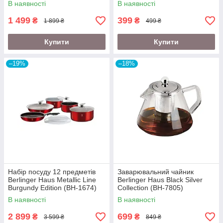
В наявності
В наявності
1 499
399
₴
₴
1 899 ₴
499 ₴
Купити
Купити
–19%
–18%
Набір посуду 12 предметів
Заварювальний чайник
Berlinger Haus Metallic Line
Berlinger Haus Black Silver
Burgundy Edition (BH-1674)
Collection (BH-7805)
В наявності
В наявності
2 899
699
₴
₴
3 599 ₴
849 ₴