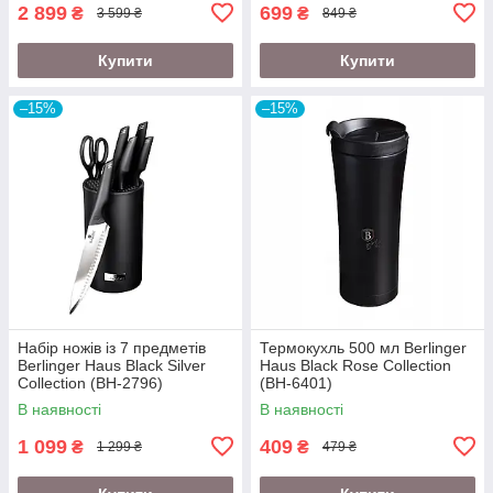
2 899
699
₴
₴
3 599 ₴
849 ₴
Купити
Купити
–15%
–15%
Набір ножів із 7 предметів
Термокухль 500 мл Berlinger
Berlinger Haus Black Silver
Haus Black Rose Collection
Collection (BH-2796)
(BH-6401)
В наявності
В наявності
1 099
409
₴
₴
1 299 ₴
479 ₴