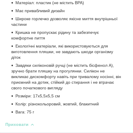
Матеріал: пластик (не містить BPA)
Має привабливий дизайн
Широке горлечко дозволяє якісне миття внутрішньої
частини
Кришка не пропускає рідину та забезпечує
комфортне пиття
Екологічні матеріали, які використовуються для
виготовлення пляшки, не завдають шкоди організму
діток
Завдяки силіконовій ручці (не містить бісфенол А),
зручно брати пляшку на прогулянки. Силікон не
викликає дискомфорту навіть при тривалому носінні, він
приємний на дотик, стійкий до стирання і не втрачає
свого початкового вигляду
Розміри: ‎17x5,5x5,5 см
Колір: різнокольоровий, жовтий, блакитний
Вага: 75 г
Приховати