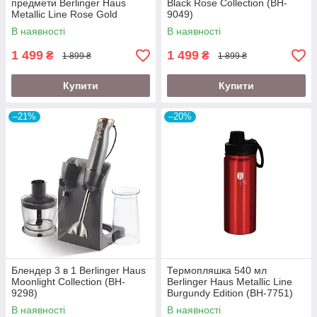
предмети Berlinger Haus
Black Rose Collection (BH-
Metallic Line Rose Gold
9049)
Edition (BH-2623)
В наявності
В наявності
1 499
1 499
₴
₴
1 899 ₴
1 899 ₴
Купити
Купити
–21%
–20%
Блендер 3 в 1 Berlinger Haus
Термопляшка 540 мл
Moonlight Collection (BH-
Berlinger Haus Metallic Line
9298)
Burgundy Edition (BH-7751)
В наявності
В наявності