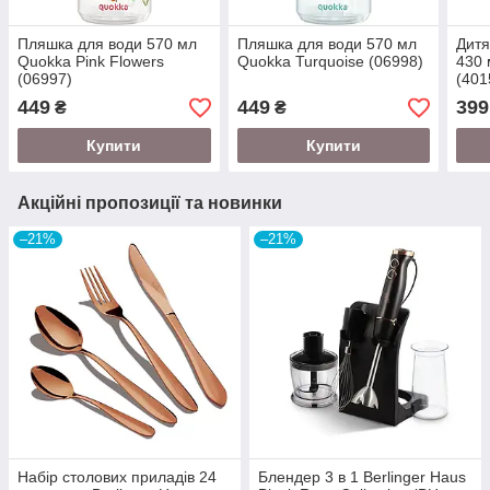
Пляшка для води 570 мл
Пляшка для води 570 мл
Дитя
Quokka Pink Flowers
Quokka Turquoise (06998)
430 
(06997)
(401
449
449
399
₴
₴
Купити
Купити
Акційні пропозиції та новинки
–21%
–21%
Набір столових приладів 24
Блендер 3 в 1 Berlinger Haus