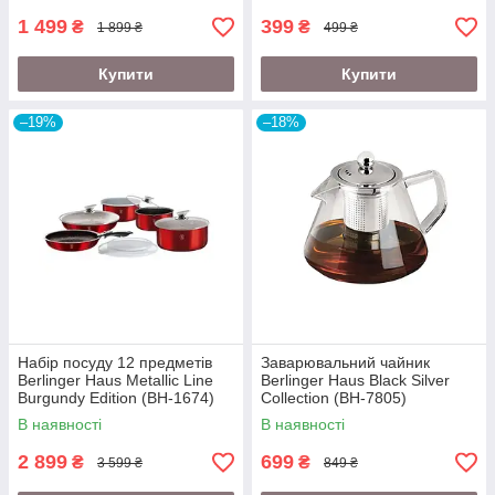
1 499
399
₴
₴
1 899 ₴
499 ₴
Купити
Купити
–19%
–18%
Набір посуду 12 предметів
Заварювальний чайник
Berlinger Haus Metallic Line
Berlinger Haus Black Silver
Burgundy Edition (BH-1674)
Collection (BH-7805)
В наявності
В наявності
2 899
699
₴
₴
3 599 ₴
849 ₴