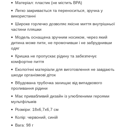
Матеріал: пластик (не містить BPA)
Легко закривається та переноситься, зручна у
використанні
Широке горлечко дозволяє якісне миття внутрішньої
частини пляшки
Модель оснащена зручним носиком, через який
дитина може пити, не промочивши і не забруднивши
одяг
Кришка не пропускає рідину та забезпечує
комфортне пиття
Екологічні матеріали для виготовлення не завдають
шкоди організмові діток
Вбудована трубочка захищає від випадкового
проливання рідини
Має привабливий дизайн із улюбленими героями
мультфільмів
Розміри: 18x6,7x6,7 см
Колір: червоний, синій
Вага: 98 г