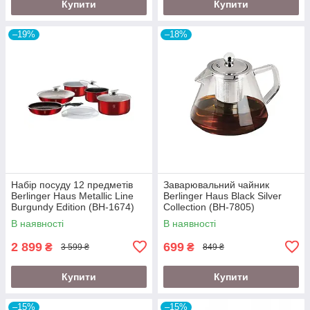
Купити
Купити
–19%
–18%
Набір посуду 12 предметів
Заварювальний чайник
Berlinger Haus Metallic Line
Berlinger Haus Black Silver
Burgundy Edition (BH-1674)
Collection (BH-7805)
В наявності
В наявності
2 899
699
₴
₴
3 599 ₴
849 ₴
Купити
Купити
–15%
–15%