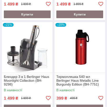
1 499
1 499
₴
₴
1 899 ₴
1 899 ₴
Купити
Купити
–21%
–20%
Блендер 3 в 1 Berlinger Haus
Термопляшка 540 мл
Moonlight Collection (BH-
Berlinger Haus Metallic Line
9298)
Burgundy Edition (BH-7751)
В наявності
В наявності
1 499
399
₴
₴
1 899 ₴
499 ₴