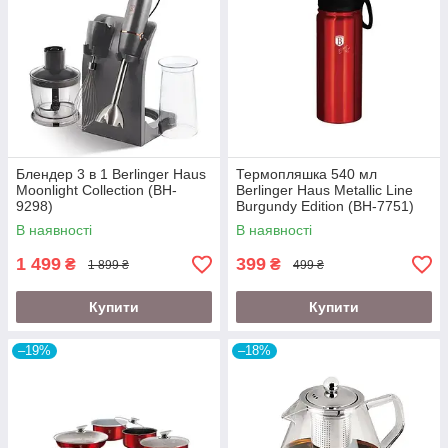
Блендер 3 в 1 Berlinger Haus
Термопляшка 540 мл
Moonlight Collection (BH-
Berlinger Haus Metallic Line
9298)
Burgundy Edition (BH-7751)
В наявності
В наявності
1 499
399
₴
₴
1 899 ₴
499 ₴
Купити
Купити
–19%
–18%