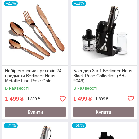
–21%
–21%
Набір столових приладів 24
Блендер 3 в 1 Berlinger Haus
предмети Berlinger Haus
Black Rose Collection (BH-
Metallic Line Rose Gold
9049)
Edition (BH-2623)
В наявності
В наявності
1 499
1 499
₴
₴
1 899 ₴
1 899 ₴
Купити
Купити
–21%
–20%