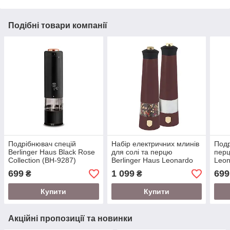
Подібні товари компанії
Подрібнювач спецій
Набір електричних млинів
Подр
Berlinger Haus Black Rose
для солі та перцю
перц
Collection (BH-9287)
Berlinger Haus Leonardo
Leon
Collection (BH-9555)
8581
699
1 099
699
₴
₴
Купити
Купити
Акційні пропозиції та новинки