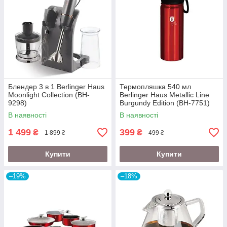
Блендер 3 в 1 Berlinger Haus
Термопляшка 540 мл
Moonlight Collection (BH-
Berlinger Haus Metallic Line
9298)
Burgundy Edition (BH-7751)
В наявності
В наявності
1 499
399
₴
₴
1 899 ₴
499 ₴
Купити
Купити
–19%
–18%