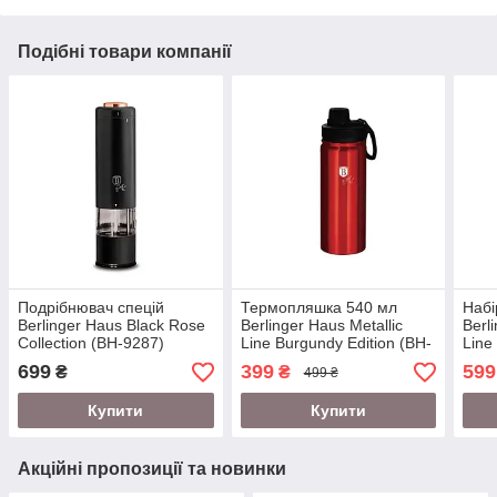
Подібні товари компанії
Подрібнювач спецій
Термопляшка 540 мл
Набі
Berlinger Haus Black Rose
Berlinger Haus Metallic
Berl
Collection (BH-9287)
Line Burgundy Edition (BH-
Line
7751)
(BH-
699
399
599
₴
₴
499 ₴
Купити
Купити
Акційні пропозиції та новинки