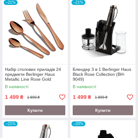
–21%
–21%
Набір столових приладів 24
Блендер 3 в 1 Berlinger Haus
предмети Berlinger Haus
Black Rose Collection (BH-
Metallic Line Rose Gold
9049)
Edition (BH-2623)
В наявності
В наявності
1 499
1 499
₴
₴
1 899 ₴
1 899 ₴
Купити
Купити
–21%
–20%