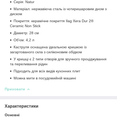
Серія: Natur
Матеріал: нержавіюча сталь із чотиришаровим дном з
диском
Покриття: керамічне покриття Ilag Xera Dur 2®
Ceramic Non Stick
Діаметр: 28 см
Об'єм: 4,2 л
Каструля оснащена ідеальною кришкою із
загартованого скла з силіконовим обідком
У кришці є 2 типи отворів для зручного проціджування
та переливання рідин
Підходить для всіх видів кухонних плит
Можна мити в посудомийній машині
Приховати
Характеристики
Основні