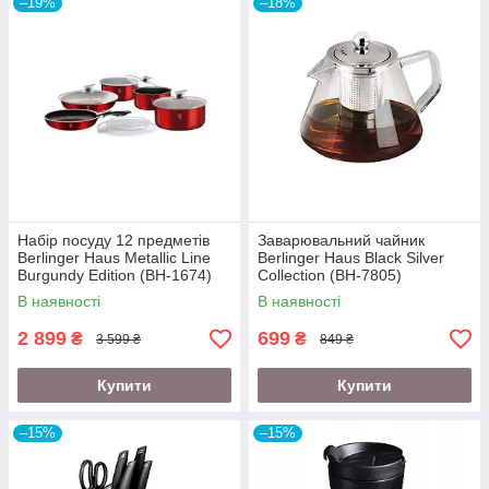
–19%
–18%
Набір посуду 12 предметів
Заварювальний чайник
Berlinger Haus Metallic Line
Berlinger Haus Black Silver
Burgundy Edition (BH-1674)
Collection (BH-7805)
В наявності
В наявності
2 899
699
₴
₴
3 599 ₴
849 ₴
Купити
Купити
–15%
–15%