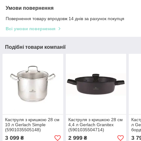
Умови повернення
Повернення товару впродовж 14 днів за рахунок покупця
Всі умови повернення
Подібні товари компанії
Каструля з кришкою 28 см
Каструля з кришкою 28 см
Каст
10 л Gerlach Simple
4,4 л Gerlach Granitex
л Ge
(5901035505148)
(5901035504714)
борд
3 099
2 999
3 7
₴
₴