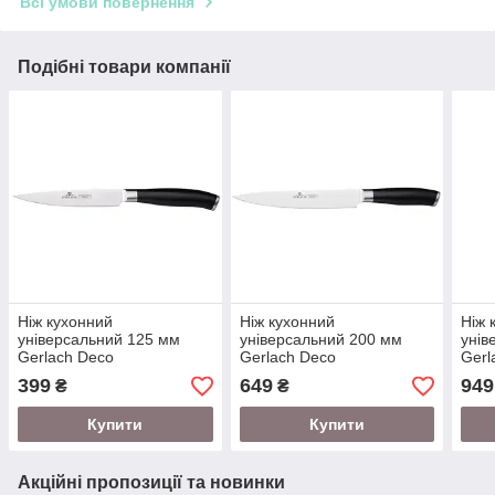
Всі умови повернення
Подібні товари компанії
Ніж кухонний
Ніж кухонний
Ніж 
універсальний 125 мм
універсальний 200 мм
унів
Gerlach Deco
Gerlach Deco
Gerl
(5901035432819)
(5901035432710)
(590
399
649
949
₴
₴
Купити
Купити
Акційні пропозиції та новинки