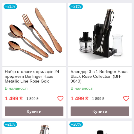
–21%
–21%
Набір столових приладів 24
Блендер 3 в 1 Berlinger Haus
предмети Berlinger Haus
Black Rose Collection (BH-
Metallic Line Rose Gold
9049)
Edition (BH-2623)
В наявності
В наявності
1 499
1 499
₴
₴
1 899 ₴
1 899 ₴
Купити
Купити
–21%
–20%