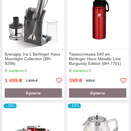
Блендер 3 в 1 Berlinger Haus
Термопляшка 540 мл
Moonlight Collection (BH-
Berlinger Haus Metallic Line
9298)
Burgundy Edition (BH-7751)
В наявності
В наявності
1 499
399
₴
₴
1 899 ₴
499 ₴
Купити
Купити
–19%
–18%