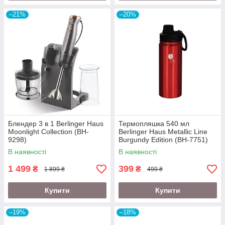
–21%
–20%
Блендер 3 в 1 Berlinger Haus
Термопляшка 540 мл
Moonlight Collection (BH-
Berlinger Haus Metallic Line
9298)
Burgundy Edition (BH-7751)
В наявності
В наявності
1 499
399
₴
₴
1 899 ₴
499 ₴
Купити
Купити
–19%
–18%