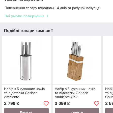
Повернення товару впродовж 14 днів за рахунок покупця
Всі умови повернення
Подібні товари компанії
Набір з 5 кухонних ножів
Набір з 5 кухонних ножів
Набі
та підставки Gerlach
та підставки Gerlach
та п
Ambiente
Ambiente Oak
Coun
(5901035489448)
(5901035506527)
2 799
3 099
2 5
₴
₴
Купити
Купити