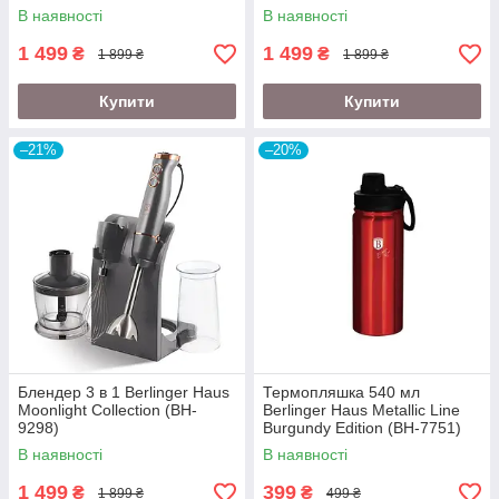
Edition (BH-2623)
В наявності
В наявності
1 499
1 499
₴
₴
1 899 ₴
1 899 ₴
Купити
Купити
–21%
–20%
Блендер 3 в 1 Berlinger Haus
Термопляшка 540 мл
Moonlight Collection (BH-
Berlinger Haus Metallic Line
9298)
Burgundy Edition (BH-7751)
В наявності
В наявності
1 499
399
₴
₴
1 899 ₴
499 ₴