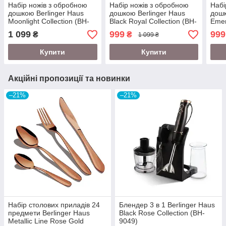
Набір ножів з обробною
Набір ножів з обробною
Набі
дошкою Berlinger Haus
дошкою Berlinger Haus
дошк
Moonlight Collection (BH-
Black Royal Collection (BH-
Emer
2556)
2549)
2551
1 099
999
999
₴
₴
1 099 ₴
Купити
Купити
Акційні пропозиції та новинки
–21%
–21%
Набір столових приладів 24
Блендер 3 в 1 Berlinger Haus
предмети Berlinger Haus
Black Rose Collection (BH-
Metallic Line Rose Gold
9049)