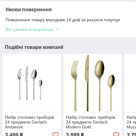
Умови повернення
Повернення товару впродовж 14 днів за рахунок покупця
Всі умови повернення
Подібні товари компанії
Набір столових приборів
Набір столових приборів
Набі
24 предмети Gerlach
24 предмети Gerlach
24 п
Ambiente
Modern Gold
Muza
(5901035506060)
(5901035515246)
3 499
3 899
3 7
₴
₴