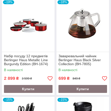
–19%
–18%
Набір посуду 12 предметів
Заварювальний чайник
Berlinger Haus Metallic Line
Berlinger Haus Black Silver
Burgundy Edition (BH-1674)
Collection (BH-7805)
В наявності
В наявності
2 899
699
₴
₴
3 599 ₴
849 ₴
Купити
Купити
–15%
–15%