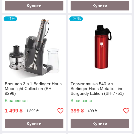
Купити
Купити
–21%
–20%
Блендер 3 в 1 Berlinger Haus
Термопляшка 540 мл
Moonlight Collection (BH-
Berlinger Haus Metallic Line
9298)
Burgundy Edition (BH-7751)
В наявності
В наявності
1 499
399
₴
₴
1 899 ₴
499 ₴
Купити
Купити