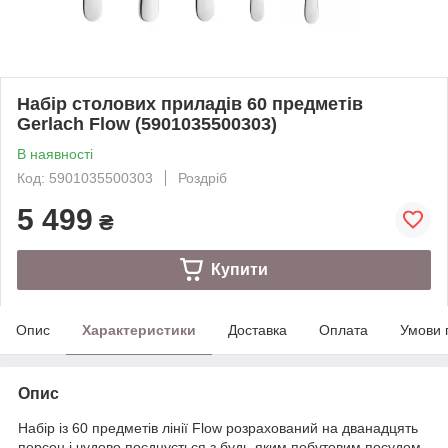
Набір столових приладів 60 предметів
Gerlach Flow (5901035500303)
В наявності
Код: 5901035500303
Роздріб
5 499
₴
Купити
Опис
Характеристики
Доставка
Оплата
Умови 
Опис
Набір із 60 предметів лінії Flow розрахований на дванадцять
персон і чудово поєднується з будь-яким побутовим посудом.