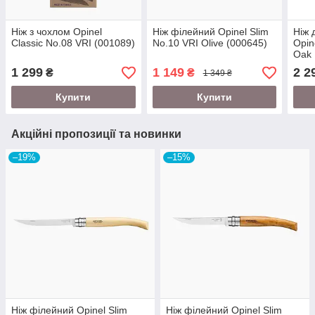
Ніж з чохлом Opinel
Ніж філейний Opinel Slim
Ніж 
Classic No.08 VRI (001089)
No.10 VRI Olive (000645)
Opin
Oak 
Box 
1 299
1 149
2 2
₴
₴
1 349 ₴
Купити
Купити
Акційні пропозиції та новинки
–19%
–15%
Ніж філейний Opinel Slim
Ніж філейний Opinel Slim