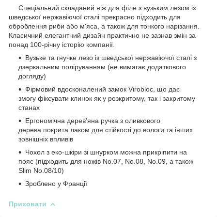
Спеціальний складаний ніж для філе з вузьким лезом із
шведської нержавіючої сталі прекрасно підходить для
оброблення риби або м'яса, а також для тонкого нарізання.
Класичний елегантний дизайн практично не зазнав змін за
понад 100-річну історію компанії.
Вузьке та гнучке лезо із шведської нержавіючої сталі з
дзеркальним поліруванням (не вимагає додаткового
догляду)
Фірмовий вдосконалений замок Virobloc, що дає
змогу фіксувати клинок як у розкритому, так і закритому
станах
Ергономічна дерев'яна ручка з оливкового
дерева покрита лаком для стійкості до вологи та інших
зовнішніх впливів
Чохол з еко-шкіри зі шнурком можна прикріпити на
пояс (підходить для ножів No.07, No.08, No.09, а також
Slim No.08/10)
Зроблено у Франції
Приховати