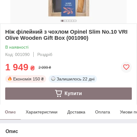
Ніж філейний з чохлом Opinel Slim No.10 VRI
Olive Wooden Gift Box (001090)
В наявності
Код: 001090
Роздріб
1 949
₴
2 099 ₴
Економія
150 ₴
Залишилось
22 дні
Купити
Опис
Характеристики
Доставка
Оплата
Умови п
Опис