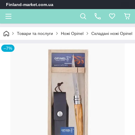
Finland-market.com.ua
Товари та послуги
Ножі Opinel
Складані ножі Opinel
–7%