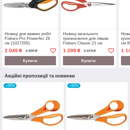
Ножиці для важких робіт
Ножиці загального
Ножи
Fiskars Pro PowerArc 26
призначення для лівшів
кухо
см (1027205)
Fiskars Classic 21 см
см 8
859850 (1000814)
2 049
1 299
1 1
₴
₴
2 499 ₴
1 473 ₴
Купити
Купити
Акційні пропозиції та новинки
–29%
–15%