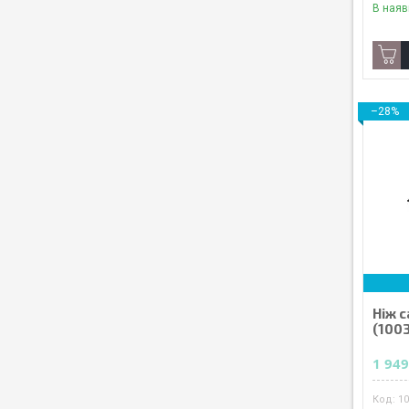
В наяв
–28%
Ніж с
(100
1 949
1