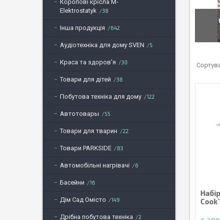
Коропові крісла M-
Elektrostatyk
38
Інша продукція
642
Аудіотехніка для дому SVEN
5
Краса та здоров'я
30
Товари для дітей
38
Побутова техніка для дому
122
Автотовары
55
Товари для тварин
22
Товари PARKSIDE
83
Автомобільні нагрівачі
6
Басейни
16
Набір
Дім Сад Омісто
149
Cook`
Дрібна побутова техніка
2