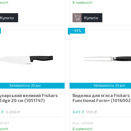
ності
В наявності
Купити
Купити
–35%
Залишилось 23 дні
Залишилось 23 дні
ухарський великий Fiskars
Виделка для м'яса Fiskars
Edge 20 см (1051747)
Functional Form+ (1016002
 ₴
649 ₴
3 090 ₴
999 ₴
051747
1016002
ності
В наявності