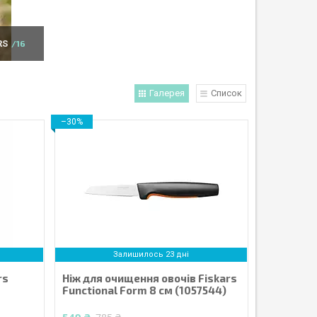
RS
16
Галерея
Список
–30%
Залишилось 23 дні
rs
Ніж для очищення овочів Fiskars
Functional Form 8 см (1057544)