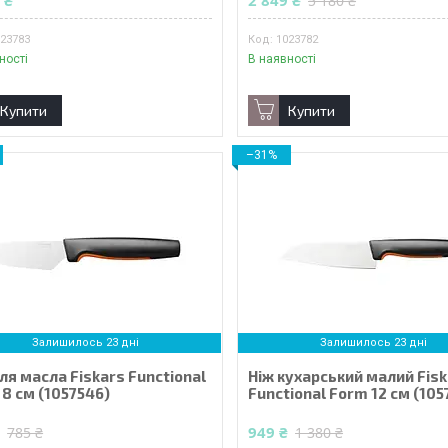
 ₴
2 849 ₴
5 180 ₴
023783
1023782
ності
В наявності
Купити
Купити
–31%
Залишилось 23 дні
Залишилось 23 дні
ля масла Fiskars Functional
Ніж кухарський малий Fis
8 см (1057546)
Functional Form 12 см (105
₴
949 ₴
785 ₴
1 380 ₴