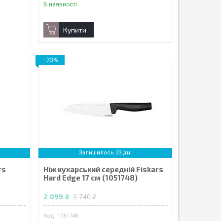
В наявності
Купити
–23%
Залишилось 23 дні
rs
Ніж кухарський середній Fiskars
Hard Edge 17 см (1051748)
2 099 ₴
2 740 ₴
1051748