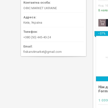
1
ОФІС MARKET UKRAINE
В наяв
Київ, Україна
–37%
+380 (50) 445-40-24
fiskars4market@gmail.com
Ніж д
Form 
1 099