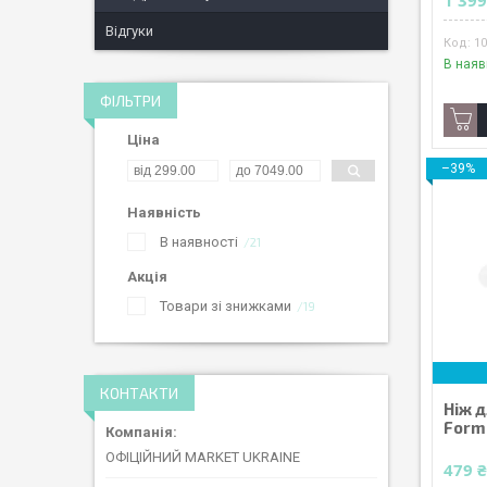
1 399
Відгуки
1
В наяв
ФІЛЬТРИ
Ціна
–39%
Наявність
В наявності
21
Акція
Товари зі знижками
19
КОНТАКТИ
Ніж д
Form 
ОФІЦІЙНИЙ MARKET UKRAINE
479 