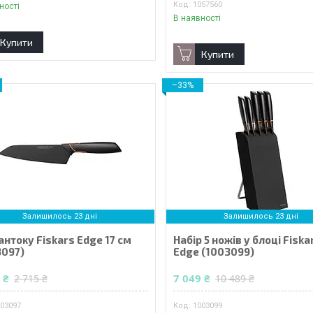
1057560
ності
В наявності
Купити
Купити
–33%
Залишилось 23 дні
Залишилось 23 дні
антоку Fiskars Edge 17 см
Набір 5 ножів у блоці Fiska
3097)
Edge (1003099)
 ₴
7 049 ₴
2 715 ₴
10 489 ₴
003097
1003099