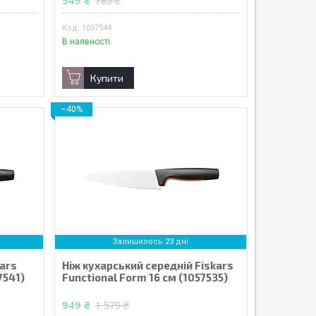
549 ₴
785 ₴
1057544
В наявності
Купити
–40%
Залишилось 23 дні
kars
Ніж кухарський середній Fiskars
7541)
Functional Form 16 см (1057535)
949 ₴
1 579 ₴