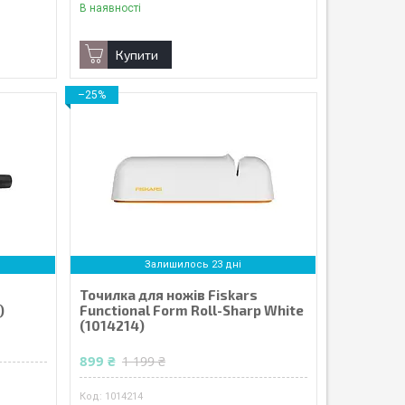
В наявності
Купити
–25%
Залишилось 23 дні
Точилка для ножів Fiskars
)
Functional Form Roll-Sharp White
(1014214)
899 ₴
1 199 ₴
1014214