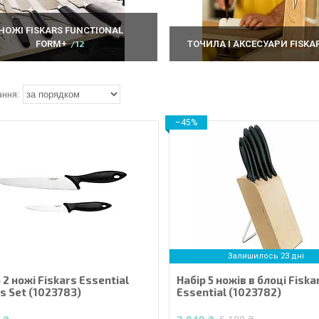
НОЖІ FISKARS FUNCTIONAL
FORM+
12
ТОЧИЛА І АКСЕСУАРИ FISKA
–45%
Залишилось 23 дні
 2 ножі Fiskars Essential
Набір 5 ножів в блоці Fiska
s Set (1023783)
Essential (1023782)