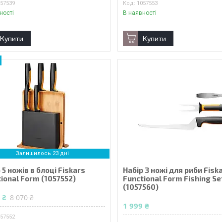
057539
1057553
ності
В наявності
Купити
Купити
Залишилось 23 дні
 5 ножів в блоці Fiskars
Набір 3 ножі для риби Fisk
ional Form (1057552)
Functional Form Fishing Se
(1057560)
 ₴
8 070 ₴
1 999 ₴
057552