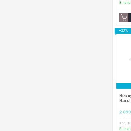
В наяв
–32%
Ніж к
Hard 
2 099
1
В наяв