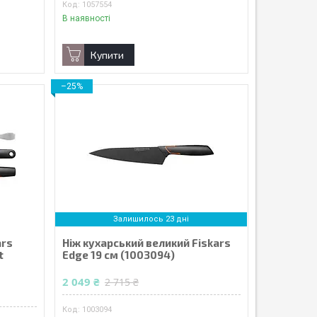
1057554
В наявності
Купити
–25%
Залишилось 23 дні
ars
Ніж кухарський великий Fiskars
t
Edge 19 см (1003094)
2 049 ₴
2 715 ₴
1003094