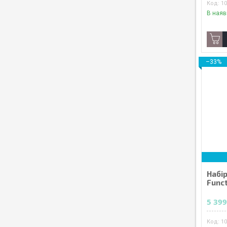
1
В наяв
–33%
Набір
Funct
5 399
1