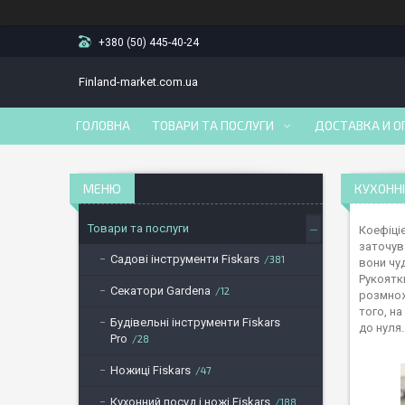
+380 (50) 445-40-24
Finland-market.com.ua
ГОЛОВНА
ТОВАРИ ТА ПОСЛУГИ
ДОСТАВКА И О
КУХОННІ
Товари та послуги
Коефіці
заточув
Садові інструменти Fiskars
381
вони чу
Рукоятк
Секатори Gardena
12
розмнож
того, на
Будівельні інструменти Fiskars
до нуля.
Pro
28
Ножиці Fiskars
47
Кухонний посуд і ножі Fiskars
188