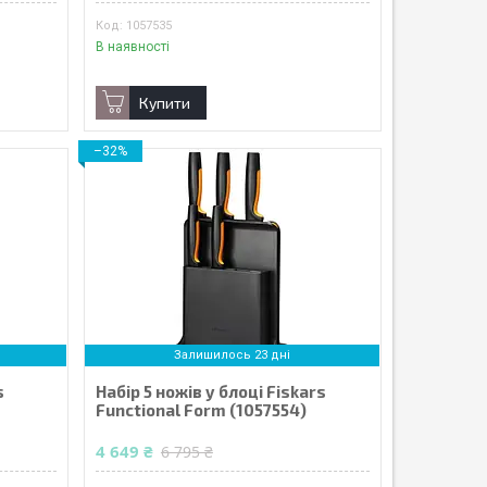
1057535
В наявності
Купити
–32%
Залишилось 23 дні
s
Набір 5 ножів у блоці Fiskars
Functional Form (1057554)
4 649 ₴
6 795 ₴