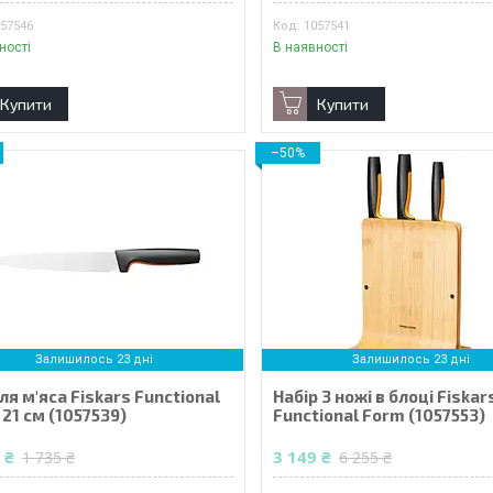
057546
1057541
ності
В наявності
Купити
Купити
–50%
Залишилось 23 дні
Залишилось 23 дні
ля м'яса Fiskars Functional
Набір 3 ножі в блоці Fiskar
21 см (1057539)
Functional Form (1057553)
 ₴
3 149 ₴
1 735 ₴
6 255 ₴