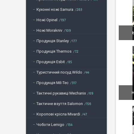
Кухонні ножі Samura
263
Ножі Opinel
197
Ножі Morakniv
109
Продукція Stanley
177
Продукція Thermos
72
Продукція Esbit
85
Туристичний посуд Wildo
44
Продукція Mil-Tec
317
Н
Тактичні рукавиці Mechanix
69
Тактичне взуття Salomon
156
Коропові крісла Mivardi
47
Чоботи Lemigo
154