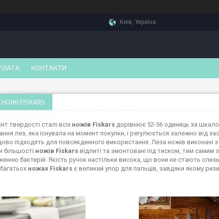
Київ, Україна
ПЛАТА
КОНТАКТИ
 НОЖІ FISKARS
єнт твердості сталі всіх
ножів Fiskars
дорівнює 52-56 одиниць за шкало
ання лез, яка існувала на момент покупки, і регулюється залежно від з
дово підходять для повсякденного використання. Леза ножів виконані з н
и більшості
ножів Fiskars
відлиті та змонтовані під тиском, тим самим
енню бактерій. Якість ручок настільки висока, що вони не стають слизьк
 багатьох
ножах Fiskars
є великий упор для пальців, завдяки якому риз