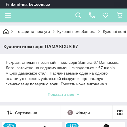
Finland-market.com.ua
Товари та послуги
Кухонні ножі Samura
Кухонні нож
Кухонні ножі серії DAMASCUS 67
Яскраві, стильні і незвичайні ножі серії Samura 67 Damascus.
Лезо, заточене на водному камені, складається з 67 шарів
міцної дамаської сталі. Наслаиваемые один на одного
пласти утворюють унікальний візерунок, що нагадує
схвильовану поверхню води. Рукоять ножа виконана з
микарты, завдяки чому ніж не ковзає в руці і не вбирає
Показати все
запахи.
Сортування
0
Фільтри
–10%
–11%