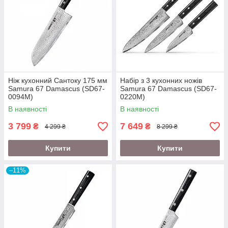
Ніж кухонний Сантоку 175 мм
Набір з 3 кухонних ножів
Samura 67 Damascus (SD67-
Samura 67 Damascus (SD67-
0094М)
0220М)
В наявності
В наявності
3 799
7 649
₴
₴
4 299 ₴
8 299 ₴
Купити
Купити
–11%