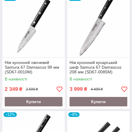
Ніж кухонний овочевий
Ніж кухонний кухарський
Samura 67 Damascus 98 мм
шеф Samura 67 Damascus
(SD67-0010M)
208 мм (SD67-0085М)
В наявності
В наявності
2 349
3 999
₴
₴
2 599 ₴
4 499 ₴
Купити
Купити
–12%
–8%